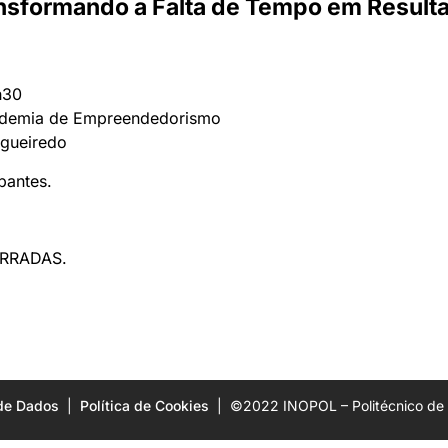
nsformando a Falta de Tempo em Result
h30
demia de Empreendedorismo
igueiredo
ipantes.
RRADAS.
 de Dados
|
Política de Cookies
| ©2022 INOPOL – Politécnico de C