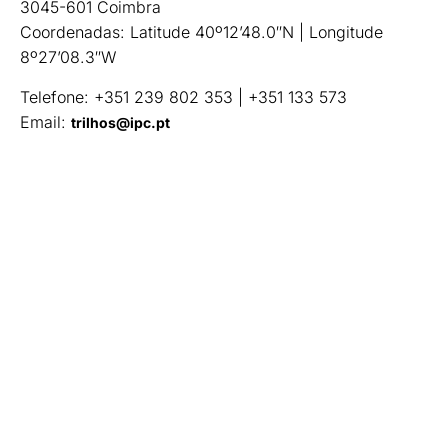
3045-601 Coimbra
Coordenadas: Latitude 40º12’48.0″N | Longitude
8º27’08.3″W
Telefone: +351 239 802 353 | +351 133 573
Email:
trilhos@ipc.pt